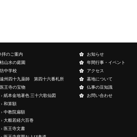
参拝のご案内
お知らせ
枯山水の庭園
年間行事・イベント
坊中学校
アクセス
遠州四十九薬師 第四十六番札所
墓地について
医王寺の宝物
仏事の豆知識
紙本金地著色 三十六歌仙図
お問い合わせ
和算額
中教院扁額
大般若経六百巻
医王寺文書
医王寺庭園および参道