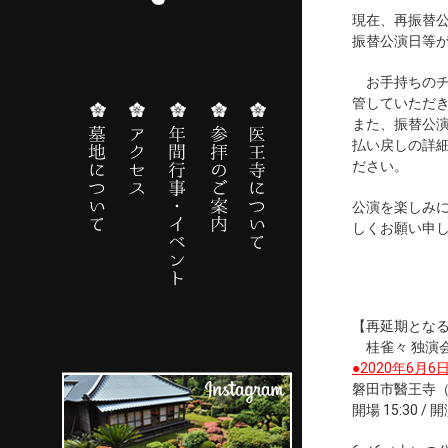
現在、再振替
振替公演日等
お手持ちのチ
管していただ
また、振替公
払い戻しの詳
ださい。
公演を楽しみ
しくお願い申
【再延期とな
桂雀々 独演
●2020年6月
磐田市醫王寺（磐
開場 15:30 / 開