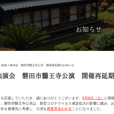
お知らせ
>
桂雀々独演会 磐田市醫王寺公演 開催再延期のお知らせ
独演会 磐田市醫王寺公演 開催再延
を応援していただき、誠にありがとうございます。
6月6日（土）
に開
会」磐田市醫王寺公演は、新型コロナウイルス感染拡大の影響に鑑み、
安全を最優先に考慮し、公演を
再度見合わせる
ことになりました。