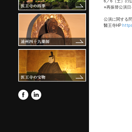
6／6（土）の
※再振替公演
公演に関する問合せ
醫王寺HP
https