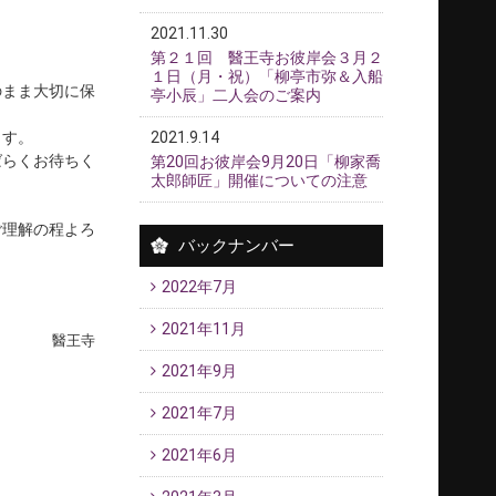
2021.11.30
第２１回 醫王寺お彼岸会３月２
１日（月・祝）「柳亭市弥＆入船
のまま大切に保
亭小辰」二人会のご案内
ます。
2021.9.14
ばらくお待ちく
第20回お彼岸会9月20日「柳家喬
太郎師匠」開催についての注意
ご理解の程よろ
バックナンバー
2022年7月
2021年11月
醫王寺
2021年9月
2021年7月
2021年6月