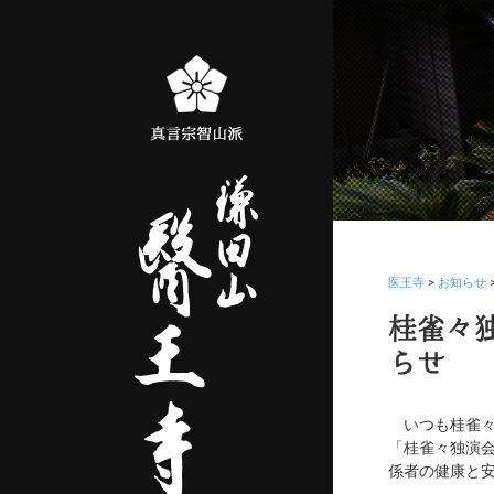
医王寺
>
お知らせ
桂雀々
らせ
いつも桂雀々
「桂雀々独演
係者の健康と